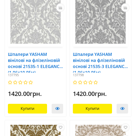
Шпалери YASHAM
Шпалери YASHAM
вінілові на флізеліновій
вінілові на флізеліновій
основі 21535-1 ELEGANCE
основі 21535-3 ELEGANCE
(1,06х10,05м)
(1,06х10,05м)
137795
137798
1420.00грн.
1420.00грн.
Купити
Купити