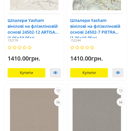
Шпалери Yasham
Шпалери Yasham
вінілові на флізеліновій
вінілові на флізеліновій
основі 24502-12 ARTISAN
основі 24502-7 PIETRA
(1,06х10,05м)
(1,06х10,05м)
152176
152244
1410.00грн.
1410.00грн.
Купити
Купити