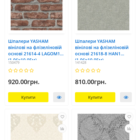
Шпалери YASHAM
Шпалери YASHAM
вінілові на флізеліновій
вінілові на флізеліновій
основі 21614-4 LAGOM1
основі 21618-8 HAN1
(1,06х10,05м)
(1,06х10,05м)
150479
141428
920.00грн.
810.00грн.
Купити
Купити