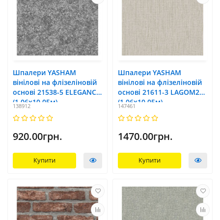
Шпалери YASHAM
Шпалери YASHAM
вінілові на флізеліновій
вінілові на флізеліновій
основі 21538-5 ELEGANCE
основі 21611-3 LAGOM2
(1,06х10,05м)
(1,06х10,05м)
138912
147461
920.00грн.
1470.00грн.
Купити
Купити