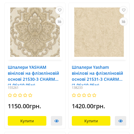
Шпалери YASHAM
Шпалери Yasham
вінілові на флізеліновій
вінілові на флізеліновій
основі 21530-3 CHARM
основі 21531-3 CHARM
(1,06х10,05м)
(1,06х10,05м)
155261
138233
1150.00грн.
1420.00грн.
Купити
Купити