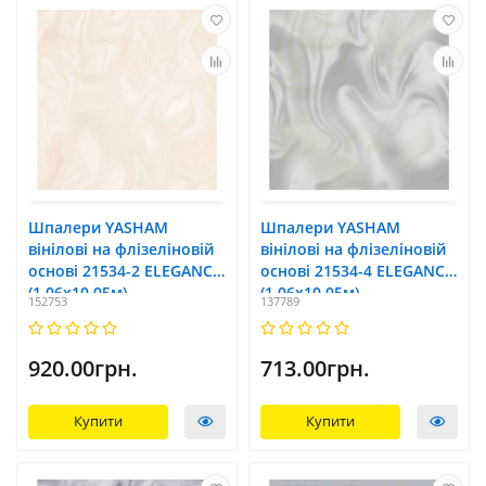
Шпалери YASHAM
Шпалери YASHAM
вінілові на флізеліновій
вінілові на флізеліновій
основі 21534-2 ELEGANCE
основі 21534-4 ELEGANCE
(1,06х10,05м)
(1,06х10,05м)
152753
137789
920.00грн.
713.00грн.
Купити
Купити