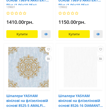
основі 7569-4 ARKITEKT
основі 7569-5 ARKITEKT
Plus (1,06x10,05м)
Plus (1,06x10,05м)
139601
139602
1410.00грн.
1150.00грн.
Купити
Купити
Шпалери YASHAM
Шпалери YASHAM
вінілові на флізеліновій
вінілові на флізеліновій
основі 8525-5 AMALFI
основі 8526-16 DIAMANTE