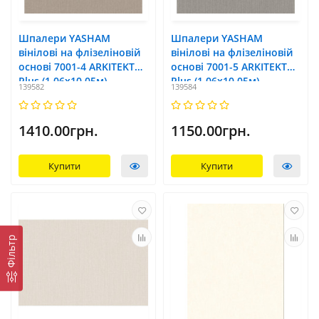
Шпалери YASHAM
Шпалери YASHAM
вінілові на флізеліновій
вінілові на флізеліновій
основі 7001-4 ARKITEKT
основі 7001-5 ARKITEKT
Plus (1,06x10,05м)
Plus (1,06x10,05м)
139582
139584
1410.00грн.
1150.00грн.
Купити
Купити
Фільтр