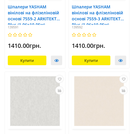
Шпалери YASHAM
Шпалери YASHAM
вінілові на флізеліновій
вінілові на флізеліновій
основі 7559-2 ARKITEKT
основі 7559-3 ARKITEKT
Plus (1,06x10,05м)
Plus (1,06x10,05м)
139591
139592
1410.00грн.
1410.00грн.
Купити
Купити