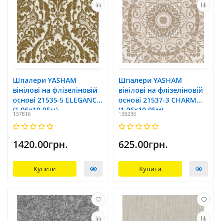
Шпалери YASHAM
Шпалери YASHAM
вінілові на флізеліновій
вінілові на флізеліновій
основі 21535-5 ELEGANCE
основі 21537-3 CHARМ
(1,06х10,05м)
(1,06х10,05м)
137816
138236
1420.00грн.
625.00грн.
Купити
Купити