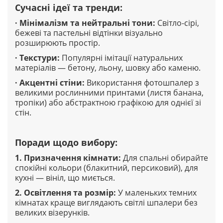
Сучасні ідеї та тренди
:
·
Мінімалізм та нейтральні тони
:
Світло-сірі,
бежеві та пастельні відтінки візуально
розширюють простір.
·
Текстури
:
Популярні імітації натуральних
матеріалів — бетону, льону, шовку або каменю.
·
Акцентні стіни
:
Використання фотошпалер з
великими рослинними принтами (листя банана,
тропіки) або абстрактною графікою для однієї зі
стін.
Поради щодо вибору
:
1.
Призначення кімнати
:
Для спальні обирайте
спокійні кольори (блакитний, персиковий), для
кухні — вініл, що миється.
2.
Освітлення та розмір
:
У маленьких темних
кімнатах краще виглядають світлі шпалери без
великих візерунків.