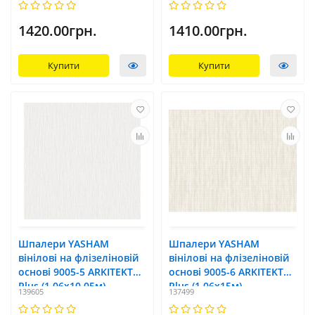
1420.00грн.
1410.00грн.
Купити
Купити
Шпалери YASHAM
Шпалери YASHAM
вінілові на флізеліновій
вінілові на флізеліновій
основі 9005-5 ARKITEKT
основі 9005-6 ARKITEKT
Plus (1,06x10,05м)
Plus (1,06x15м)
139605
137499