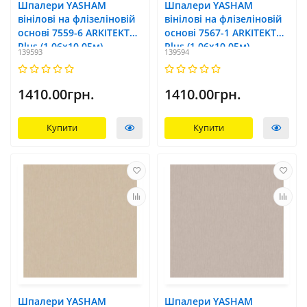
Шпалери YASHAM
Шпалери YASHAM
вінілові на флізеліновій
вінілові на флізеліновій
основі 7559-6 ARKITEKT
основі 7567-1 ARKITEKT
Plus (1,06x10,05м)
Plus (1,06x10,05м)
139593
139594
1410.00грн.
1410.00грн.
Купити
Купити
Шпалери YASHAM
Шпалери YASHAM