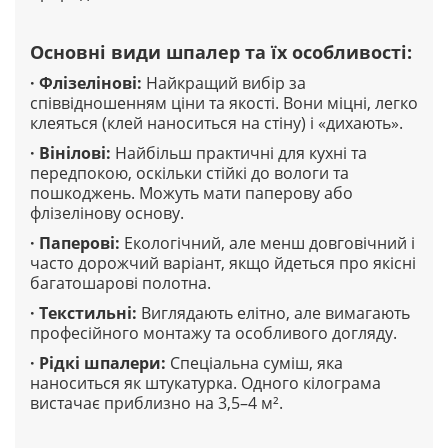
Основні види шпалер та їх особливості
:
·
Флізелінові
:
Найкращий вибір за
співвідношенням ціни та якості. Вони міцні, легко
клеяться (клей наноситься на стіну) і «дихають».
·
Вінілові
:
Найбільш практичні для кухні та
передпокою, оскільки стійкі до вологи та
пошкоджень. Можуть мати паперову або
флізелінову основу.
·
Паперові
:
Екологічний, але менш довговічний і
часто дорожчий варіант, якщо йдеться про якісні
багатошарові полотна.
·
Текстильні
:
Виглядають елітно, але вимагають
професійного монтажу та особливого догляду.
·
Рідкі шпалери
:
Спеціальна суміш, яка
наноситься як штукатурка. Одного кілограма
вистачає приблизно на 3,5–4 м².