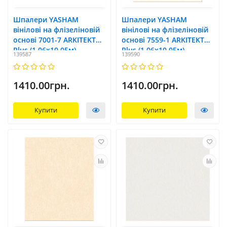
Шпалери YASHAM
Шпалери YASHAM
вінілові на флізеліновій
вінілові на флізеліновій
основі 7001-7 ARKITEKT
основі 7559-1 ARKITEKT
Plus (1,06x10,05м)
Plus (1,06x10,05м)
139587
139590
1410.00грн.
1410.00грн.
Купити
Купити