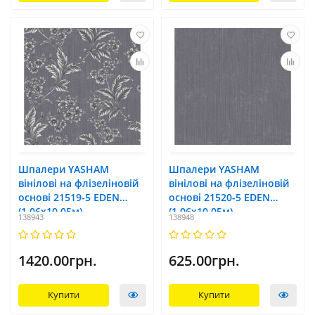
Шпалери YASHAM
Шпалери YASHAM
вінілові на флізеліновій
вінілові на флізеліновій
основі 21519-5 EDEN
основі 21520-5 EDEN
(1,06х10,05м)
(1,06х10,05м)
138943
138948
1420.00грн.
625.00грн.
Купити
Купити