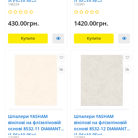
(0,53х10,05м)
(1,06x10,05м)
148234
132991
430.00грн.
1420.00грн.
Купити
Купити
Шпалери YASHAM
Шпалери YASHAM
вінілові на флізеліновій
вінілові на флізеліновій
основі 8532-11 DIAMANTE
основі 8532-12 DIAMANTE
(1,06x10,05м)
(1,06x10,05м)
132992
132993