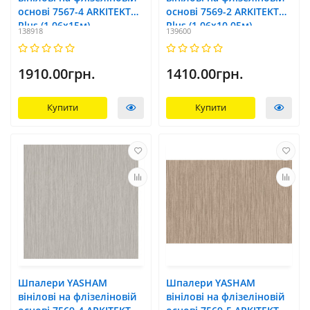
основі 7567-4 ARKITEKT
основі 7569-2 ARKITEKT
Plus (1,06x15м)
Plus (1,06x10,05м)
138918
139600
1910.00грн.
1410.00грн.
Купити
Купити
Шпалери YASHAM
Шпалери YASHAM
вінілові на флізеліновій
вінілові на флізеліновій