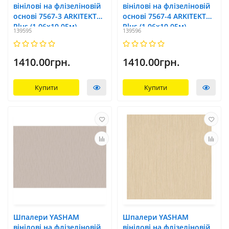
вінілові на флізеліновій
вінілові на флізеліновій
основі 7567-3 ARKITEKT
основі 7567-4 ARKITEKT
Plus (1,06x10,05м)
Plus (1,06x10,05м)
139595
139596
1410.00грн.
1410.00грн.
Купити
Купити
Шпалери YASHAM
Шпалери YASHAM
вінілові на флізеліновій
вінілові на флізеліновій