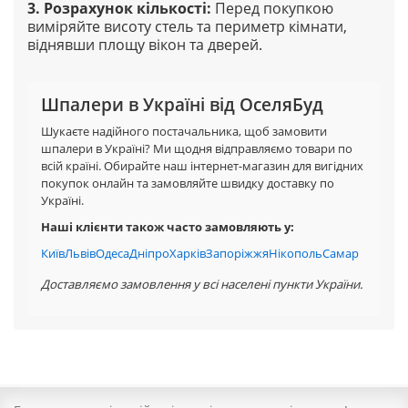
3. Розрахунок кількості
:
Перед покупкою
виміряйте висоту стель та периметр кімнати,
віднявши площу вікон та дверей.
Шпалери в Україні від ОселяБуд
Шукаєте надійного постачальника, щоб замовити
шпалери в Україні? Ми щодня відправляємо товари по
всій країні. Обирайте наш інтернет-магазин для вигідних
покупок онлайн та замовляйте швидку доставку по
Україні.
Наші клієнти також часто замовляють у:
Київ
Львів
Одеса
Дніпро
Харків
Запоріжжя
Нікополь
Самар
Доставляємо замовлення у всі населені пункти України.