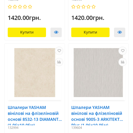
1420.00грн.
1420.00грн.
Купити
Купити
Шпалери YASHAM
Шпалери YASHAM
вінілові на флізеліновій
вінілові на флізеліновій
основі 8532-13 DIAMANTE
основі 9005-3 ARKITEKT
(1,06x10,05м)
Plus (1,06x10,05м)
132994
139604