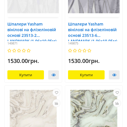
Шпалери Yasham
Шпалери Yasham
вінілові на флізеліновій
вінілові на флізеліновій
основі 23513-2
основі 23513-6
LANDMARK (1,06х10,05м)
LANDMARK (1,06х10,05м)
149871
149875
1530.00грн.
1530.00грн.
Купити
Купити