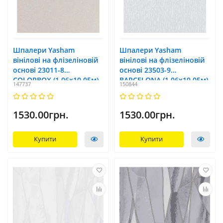
Шпалери Yasham
Шпалери Yasham
вінілові на флізеліновій
вінілові на флізеліновій
основі 23011-8
основі 23503-9
COLORBOX (1,06х10,05м)
BARCELONA (1,06х10,05м)
147737
150844
1530.00грн.
1530.00грн.
Купити
Купити