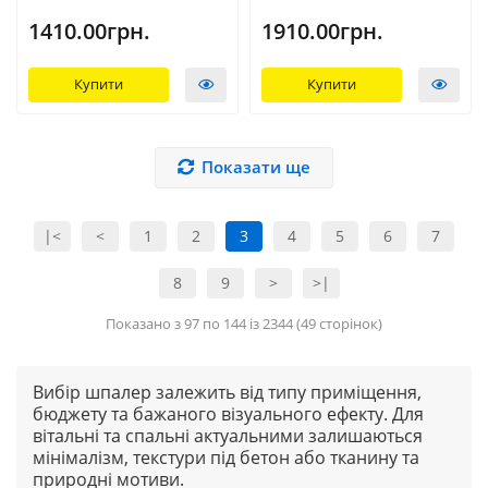
1410.00грн.
1910.00грн.
Купити
Купити
Показати ще
|<
<
1
2
3
4
5
6
7
8
9
>
>|
Показано з 97 по 144 із 2344 (49 сторінок)
Вибір шпалер залежить від типу приміщення,
бюджету та бажаного візуального ефекту. Для
вітальні та спальні актуальними залишаються
мінімалізм, текстури під бетон або тканину та
природні мотиви.