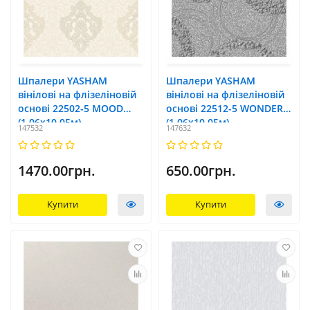
Шпалери YASHAM
Шпалери YASHAM
вінілові на флізеліновій
вінілові на флізеліновій
основі 22502-5 MOOD
основі 22512-5 WONDER
(1,06х10,05м)
(1,06х10,05м)
147532
147632
1470.00грн.
650.00грн.
Купити
Купити