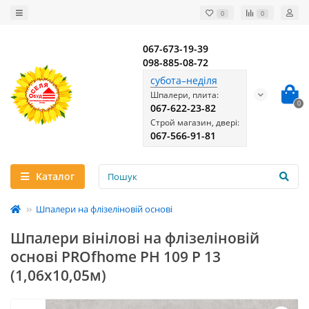
0
0
067-673-19-39
098-885-08-72
субота–неділя
Шпалери, плита:
0
067-622-23-82
Строй магазин, двері:
067-566-91-81
Каталог
Шпалери на флізеліновій основі
Шпалери вінілові на флізеліновій
основі PROfhome РН 109 Р 13
(1,06x10,05м)