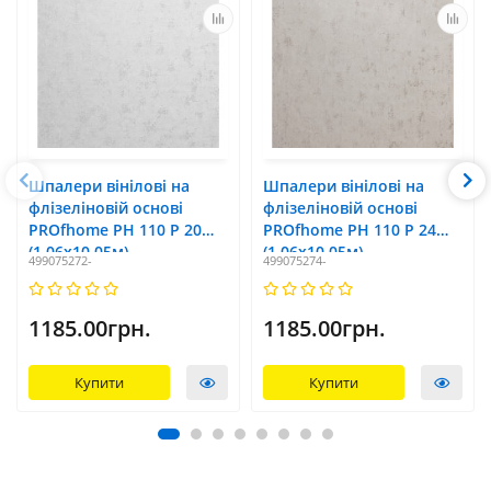
Шпалери вінілові на
Шпалери вінілові на
флізеліновій основі
флізеліновій основі
PROfhome РН 110 Р 20
PROfhome РН 110 Р 24
(1,06x10,05м)
(1,06x10,05м)
499075272-
499075274-
1185.00грн.
1185.00грн.
Купити
Купити