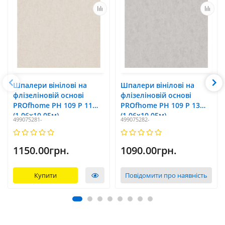
Шпалери вінілові на
Шпалери вінілові на
флізеліновій основі
флізеліновій основі
PROfhome РН 109 Р 11
PROfhome РН 109 Р 13
(1,06x10,05м)
(1,06x10,05м)
499075281-
499075282-
1150.00грн.
1090.00грн.
Купити
Повідомити про наявність