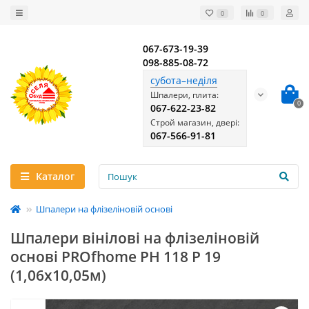
0
0
067-673-19-39
098-885-08-72
субота–неділя
Шпалери, плита:
0
067-622-23-82
Строй магазин, двері:
067-566-91-81
Каталог
Шпалери на флізеліновій основі
Шпалери вінілові на флізеліновій
основі PROfhome РН 118 Р 19
(1,06x10,05м)