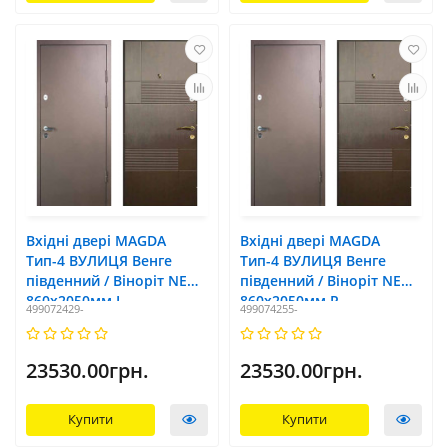
Вхідні двері MAGDA
Вхідні двері MAGDA
Тип-4 ВУЛИЦЯ Венге
Тип-4 ВУЛИЦЯ Венге
південний / Віноріт NEW
південний / Віноріт NEW
860х2050мм L
860х2050мм R
499072429-
499074255-
23530.00грн.
23530.00грн.
Купити
Купити