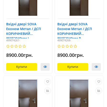
Вхідні двері SOVA
Вхідні двері SOVA
Економ Метал / ДСП
Економ Метал / ДСП
КОРИЧНЕВИЙ
КОРИЧНЕВИЙ
850*2040мм L
850*2040мм R
499074267-
499074268-
8900.00грн.
8900.00грн.
Купити
Купити