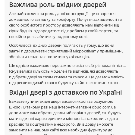
Важлива роль вхідних дверей
Але найважливіша роль даної конструкції - це створення
домашнього затишку та комфорту. Почуття захищеності та
свого особистого простору дозволяють нам відпочити від
сірих буднів, відгородитися від проблем у своїй фортеці та
спокійно розслабитися у родинному колі.
Особливості вхідних дверей полягають у тому, що вони
здатні підтримувати сприятливий мікроклімат у приміщенні,
зберігати тепло та створити звукоізоляцію.
Ще однією важливою переважною якістю є їх різноманітність.
Існує велика кількість моделей та відтінків, які дозволяють
підібрати двері за своїм стилем та смаком. Це дає можливість
підкреслити дизайн свого будинку та його естетичні якості.
Вхідні двері з доставкою по Україні
Бажаєте купити вхідні двері високої якості за розумною
ціною? В такому разі наш інтернет-магазин obud.com.ua
допоможе вам обрати ідеальний варіант дверей, які будуть
мати відмінні характеристики міцності, а також виглядати
красиво та коштуватиме недорого. Ви відразу зможете
замовити на нашому сайті всю необхідну фурнітуру до