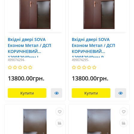
Вхідні двері SOVA
Вхідні двері SOVA
Економ Метал / ДСП
Економ Метал / ДСП
КОРИЧНЕВИЙ
КОРИЧНЕВИЙ
1200*2040мм L
1200*2040мм R
499074294-
499074295-
13800.00грн.
13800.00грн.
Купити
Купити