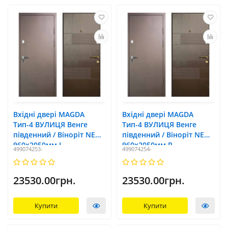
Вхідні двері MAGDA
Вхідні двері MAGDA
Тип-4 ВУЛИЦЯ Венге
Тип-4 ВУЛИЦЯ Венге
південний / Віноріт NEW
південний / Віноріт NEW
960х2050мм L
960х2050мм R
499074253-
499074254-
23530.00грн.
23530.00грн.
Купити
Купити