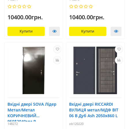
10400.00грн.
10400.00грн.
Купити
Купити
Вхідні двері SOVA Лідер
Вхідні двері RICCARDI
Метал/Метал
ВУЛИЦЯ метал/МДФ BIT
КОРИЧНЕВИЙ
06 B Дуб Ash 2050х860 L
950*2040мм R
148272
ob120220