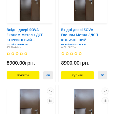
Вхідні двері SOVA
Вхідні двері SOVA
Економ Метал / ДСП
Економ Метал / ДСП
КОРИЧНЕВИЙ
КОРИЧНЕВИЙ
850*1900мм L
850*1900мм R
499074263-
499074265-
8900.00грн.
8900.00грн.
Купити
Купити