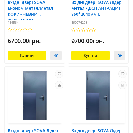
Вхідні двері SOVA
Вхідні двері SOVA Лідер
Економ Метал/Метал
Метал / ДСП АНТРАЦИТ
КОРИЧНЕВИЙ
850*2040мм L
950*2040мм L
116564
499074278-
6700.00грн.
9700.00грн.
Купити
Купити
Вхідні двері SOVA Лідер
Вхідні двері SOVA Лідер