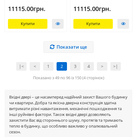
11115.00грн.
11115.00грн.
Купити
Купити
Показати ще
|<
<
1
2
3
4
>
>|
Показано з 49 по 96 із 150 (4 сторінок)
Вхідні двері – це насамперед надійний захист Вашого будинку
чи квартири. Добра та якісна дверна конструкція здатна
витримати різні навантаження, механічні пошкодження та
інші руйнівні фактори. Також вхідні двері дозволяють
захистити Вас від стороннього шуму, протягів та тримають
тепло в будинку, що особливо важливо у опалювальний
сезон.