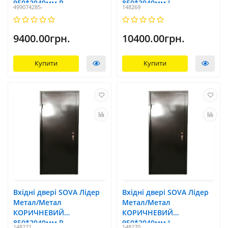
950*2040мм R
850*2040мм L
499074285-
148269
9400.00грн.
10400.00грн.
Купити
Купити
Вхідні двері SOVA Лідер
Вхідні двері SOVA Лідер
Метал/Метал
Метал/Метал
КОРИЧНЕВИЙ
КОРИЧНЕВИЙ
850*2040мм R
950*2040мм L
148271
148270