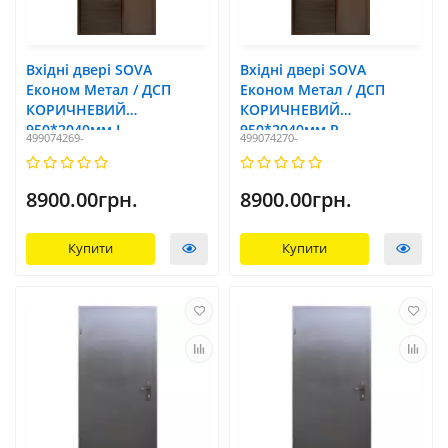
Вхідні двері SOVA
Вхідні двері SOVA
Економ Метал / ДСП
Економ Метал / ДСП
КОРИЧНЕВИЙ
КОРИЧНЕВИЙ
950*2040мм L
950*2040мм R
499074269-
499074270-
8900.00грн.
8900.00грн.
Купити
Купити