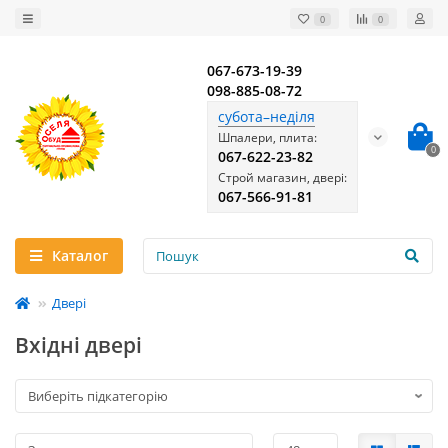
0
0
067-673-19-39
098-885-08-72
субота–неділя
Шпалери, плита:
0
067-622-23-82
Строй магазин, двері:
067-566-91-81
Каталог
Двері
Вхідні двері