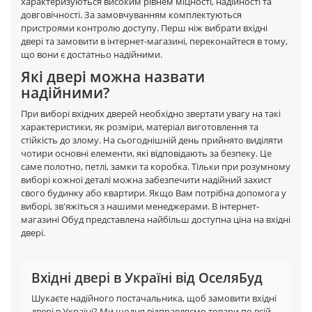
характеризуються високим рівнем міцності, надійності та
довговічності. За замовчуванням комплектуються
пристроями контролю доступу. Перш ніж вибрати вхідні
двері та замовити в інтернет-магазині, переконайтеся в тому,
що вони є достатньо надійними.
Які двері можна назвати
надійними?
При виборі вхідних дверей необхідно звертати увагу на такі
характеристики, як розміри, матеріал виготовлення та
стійкість до злому. На сьогоднішній день прийнято виділяти
чотири основні елементи, які відповідають за безпеку. Це
саме полотно, петлі, замки та коробка. Тільки при розумному
виборі кожної деталі можна забезпечити надійний захист
свого будинку або квартири. Якщо Вам потрібна допомога у
виборі, зв'яжіться з нашими менеджерами. В інтернет-
магазині Обуд представлена найбільш доступна ціна на вхідні
двері.
Вхідні двері в Україні від ОселяБуд
Шукаєте надійного постачальника, щоб замовити вхідні
двері в Україні? Ми щодня відправляємо товари по всій