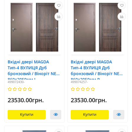
Вхідні двері MAGDA
Вхідні двері MAGDA
Тип-4 ВУЛИЦЯ Дуб
Тип-4 ВУЛИЦЯ Дуб
бронзовий / Віноріт NEW
бронзовий / Віноріт NEW
860х2050мм L
860х2050мм R
499072430-
499074257-
23530.00грн.
23530.00грн.
Купити
Купити