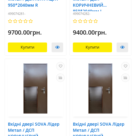
950*2040мм R
КОРИЧНЕВИЙ
850*2040мм L
499074281-
499074282-
9700.00грн.
9400.00грн.
Купити
Купити
Вхідні двері SOVA Лідер
Вхідні двері SOVA Лідер
Метал / ДСП
Метал / ДСП