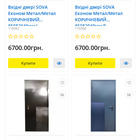
Вхідні двері SOVA
Вхідні двері SOVA
Економ Метал/Метал
Економ Метал/Метал
КОРИЧНЕВИЙ
КОРИЧНЕВИЙ
850*2040мм L
850*2040мм R
116567
116566
6700.00грн.
6700.00грн.
Купити
Купити