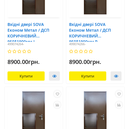
Вхідні двері SOVA
Вхідні двері SOVA
Економ Метал / ДСП
Економ Метал / ДСП
КОРИЧНЕВИЙ
КОРИЧНЕВИЙ
950*1900мм L
950*1900мм R
499074264-
499074266-
8900.00грн.
8900.00грн.
Купити
Купити