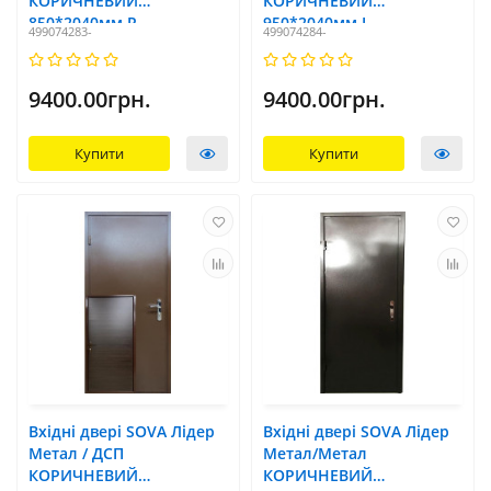
КОРИЧНЕВИЙ
КОРИЧНЕВИЙ
850*2040мм R
950*2040мм L
499074283-
499074284-
9400.00грн.
9400.00грн.
Купити
Купити
Вхідні двері SOVA Лідер
Вхідні двері SOVA Лідер
Метал / ДСП
Метал/Метал
КОРИЧНЕВИЙ
КОРИЧНЕВИЙ