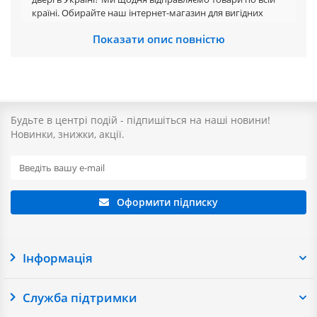
країні. Обирайте наш інтернет-магазин для вигідних
покупок онлайн та замовляйте швидку доставку по
Показати опис повністю
Україні.
Наші клієнти також часто замовляють у:
Київ
Львів
Одеса
Дніпро
Харків
Запоріжжя
Нікополь
Самар
Доставляємо замовлення у всі населені пункти України.
Будьте в центрі подій - підпишіться на наші новини!
Новинки, знижки, акції.
Оформити підписку
Інформація
Служба підтримки