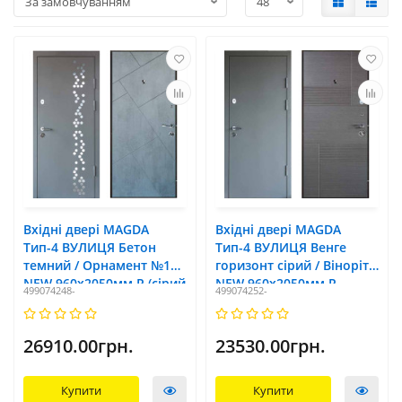
Вхідні двері MAGDA
Вхідні двері MAGDA
Тип-4 ВУЛИЦЯ Бетон
Тип-4 ВУЛИЦЯ Венге
темний / Орнамент №1
горизонт сірий / Віноріт
NEW 960х2050мм R (сірий
NEW 960х2050мм R
499074248-
499074252-
короб)
26910.00грн.
23530.00грн.
Купити
Купити